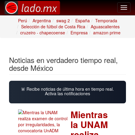
Toggl
navig
Perú
Argentina
swag 2
España
Temporada
Selección de fútbol de Costa Rica
Aguascalientes
cruzeiro - chapecoense
Empresa
amazon prime
Noticias en verdadero tiempo real,
desde México
🚨 Recibe noticias de última hora en tiempo real.
Activa las notificaciones
Mientras
la UNAM
realiza