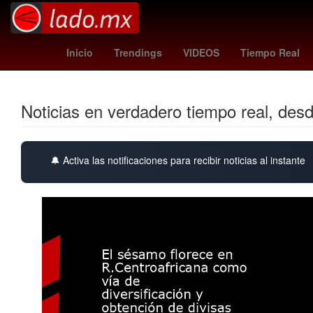
trail blazers - pacers
alerta meteorológica
Nueva York
Inicio
Trendings
VIDEOS
Tiempo Real
Noticias en verdadero tiempo real, des
🔔 Activa las notificaciones para recibir noticias al instante