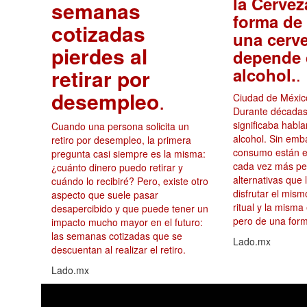
la Cervez
semanas
forma de 
cotizadas
una cerv
pierdes al
depende 
.
alcohol.
retirar por
desempleo
.
Ciudad de México
Durante décadas
significaba habl
Cuando una persona solicita un
alcohol. Sin emb
retiro por desempleo, la primera
consumo están e
pregunta casi siempre es la misma:
cada vez más p
¿cuánto dinero puedo retirar y
alternativas que 
cuándo lo recibiré? Pero, existe otro
disfrutar el mis
aspecto que suele pasar
ritual y la misma
desapercibido y que puede tener un
pero de una form
impacto mucho mayor en el futuro:
las semanas cotizadas que se
Lado.mx
descuentan al realizar el retiro.
Lado.mx