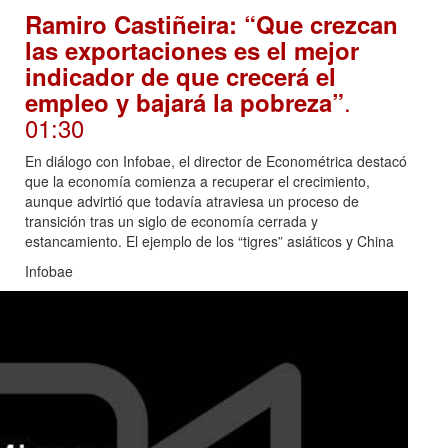
Ramiro Castiñeira: “Que crezcan
las exportaciones es el mejor
indicador de que crecerá el
.
empleo y bajará la pobreza”
01:30
En diálogo con Infobae, el director de Econométrica destacó
que la economía comienza a recuperar el crecimiento,
aunque advirtió que todavía atraviesa un proceso de
transición tras un siglo de economía cerrada y
estancamiento. El ejemplo de los “tigres” asiáticos y China
Infobae