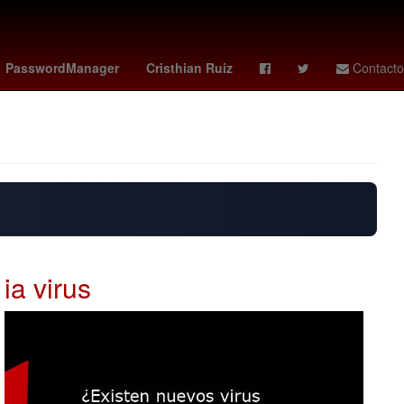
hao
barcelona - levante badalona
Shawn Levy
Agresión
PasswordManager
Cristhian Ruiz
Contacto
ia virus