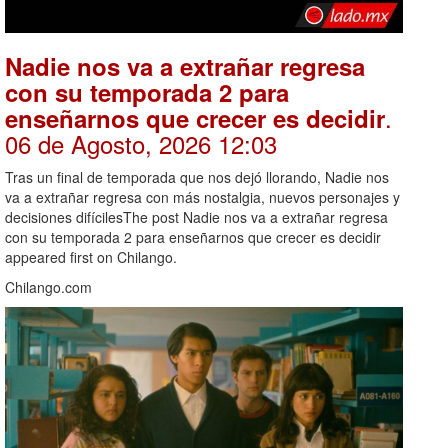
Nadie nos va a extrañar regresa
con su temporada 2 para
.
enseñarnos que crecer es decidir
06 de Agosto, 2026 12:03
Tras un final de temporada que nos dejó llorando, Nadie nos
va a extrañar regresa con más nostalgia, nuevos personajes y
decisiones difícilesThe post Nadie nos va a extrañar regresa
con su temporada 2 para enseñarnos que crecer es decidir
appeared first on Chilango.
Chilango.com