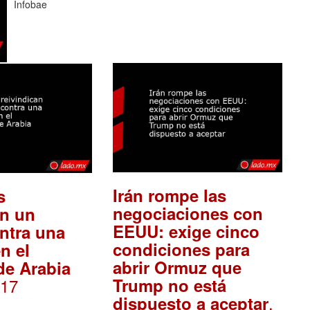
Infobae
Irán rompe las
s
negociaciones con
an un
EEUU: exige cinco
ntra una
condiciones para
en el
abrir Ormuz que
de Arabia
:17
Trump no está
.
dispuesto a aceptar