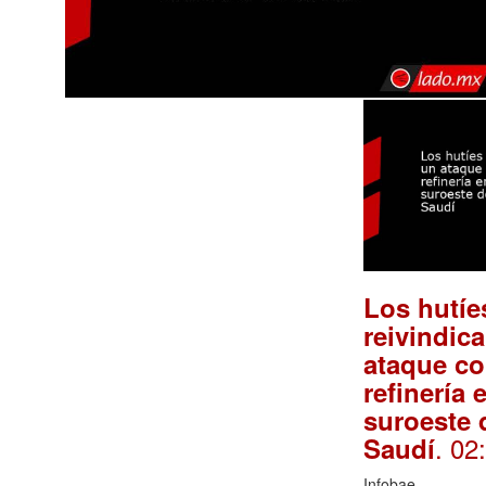
Los hutíe
reivindic
ataque co
refinería 
suroeste 
. 02
Saudí
Infobae