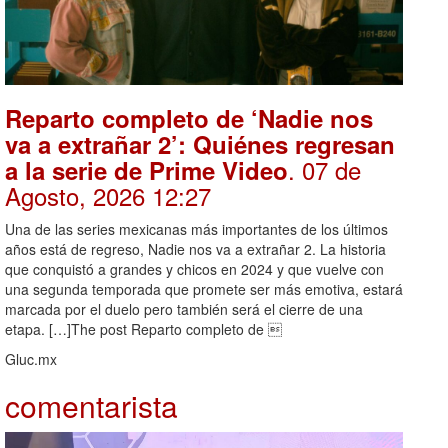
Reparto completo de ‘Nadie nos
va a extrañar 2’: Quiénes regresan
. 07 de
a la serie de Prime Video
Agosto, 2026 12:27
Una de las series mexicanas más importantes de los últimos
años está de regreso, Nadie nos va a extrañar 2. La historia
que conquistó a grandes y chicos en 2024 y que vuelve con
una segunda temporada que promete ser más emotiva, estará
marcada por el duelo pero también será el cierre de una
etapa. […]The post Reparto completo de 
Gluc.mx
comentarista