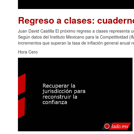
Regreso a clases: cuader
Juan David Castilla El próximo regreso a clases representa 
Según datos del Instituto Mexicano para la Competitividad (IM
incrementos que superan la tasa de inflación general anual re
Hora Cero