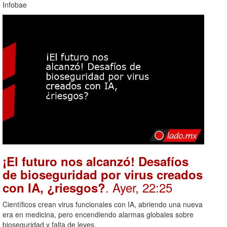
Infobae
¡El futuro nos alcanzó! Desafíos
de bioseguridad por virus creados
. Ayer, 22:25
con IA, ¿riesgos?
Científicos crean virus funcionales con IA, abriendo una nueva
era en medicina, pero encendiendo alarmas globales sobre
bioseguridad y falta de leyes.