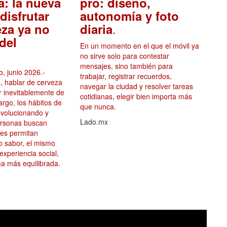
a: la nueva
pro: diseño,
disfrutar
autonomía y foto
.
eza ya no
diaria
del
En un momento en el que el móvil ya
no sirve solo para contestar
mensajes, sino también para
, junio 2026.-
trabajar, registrar recuerdos,
, hablar de cerveza
navegar la ciudad y resolver tareas
ar inevitablemente de
cotidianas, elegir bien importa más
argo, los hábitos de
que nunca.
volucionando y
Lado.mx
ersonas buscan
les permitan
mo sabor, el mismo
 experiencia social,
a más equilibrada.